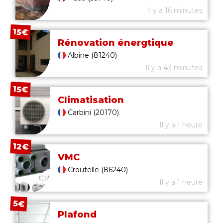
Il y a 16 minutes
15€
Rénovation énergtique
Albine (81240)
Il y a 43 minutes
15€
Climatisation
Carbini (20170)
Il y a 1 heure
12€
VMC
Croutelle (86240)
Il y a 1 heure
5€
Plafond