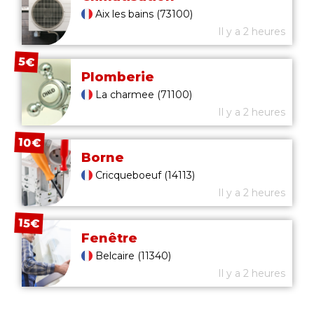
Aix les bains (73100)
Il y a 2 heures
5€
Plomberie
La charmee (71100)
Il y a 2 heures
10€
Borne
Cricqueboeuf (14113)
Il y a 2 heures
15€
Fenêtre
Belcaire (11340)
Il y a 2 heures