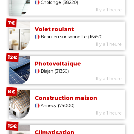
Cholonge (38220)
Il y a 1 heure
7€
Volet roulant
Beaulieu sur sonnette (16450)
Il y a 1 heure
12€
Photovoltaïque
Blajan (31350)
Il y a 1 heure
8€
Construction maison
Annecy (74000)
Il y a 1 heure
15€
Climatisation